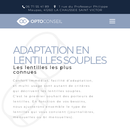
06 71 55 41 89
1 rue du Professeur Philippe
Maupas, 41260 LA CHAUSSEE SAINT VICTOR
ADAPTATION EN
LENTILLES SOUPLES
Les lentilles les plus
connues
Confort immédiat, facilité d’adaptation,
et multi usage sont autant de critères
qui décrivent les lentilles souples.
C’est le premier souhait des porteurs de
lentilles. En fonction de vos besoins,
nous ajusterons ensemble le type de
lentilles qui vous convient (journalières,
mensuelles ou bi mensuelles).