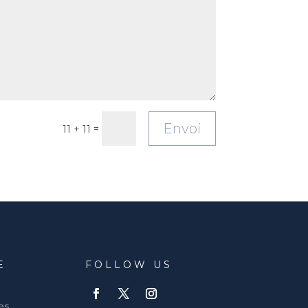
Envoi
=
11 + 11
E
FOLLOW US
es