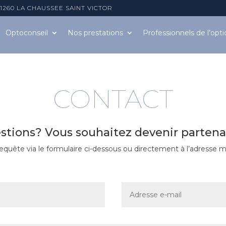
 41260 LA CHAUSSEE SAINT VICTOR
Optoconseil
Nos prestations
Professionnels
de l’opt
CONTACT
stions? Vous souhaitez devenir partena
quête via le formulaire ci-dessous ou directement à l’adresse 