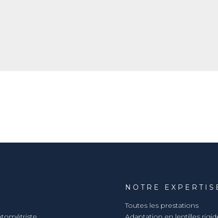
U
NOTRE EXPERTIS
Toutes les prestations
ptométriste
Adaptation en lentilles rigid