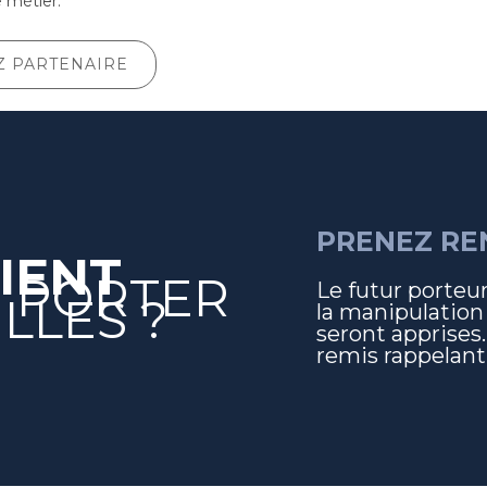
 métier.
 PARTENAIRE
PRENEZ RE
IENT
 PORTER
Le futur porteur
LLES ?
la manipulation 
seront apprises.
remis rappelant 