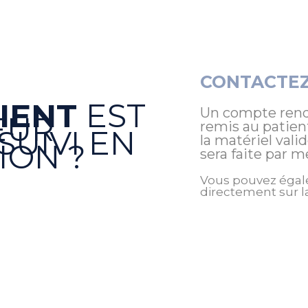
CONTACTE
LIENT
EST
Un compte rendu
EUR
remis au patie
SUIVI EN
la matériel vali
ION ?
sera faite par m
Vous pouvez égal
directement sur l