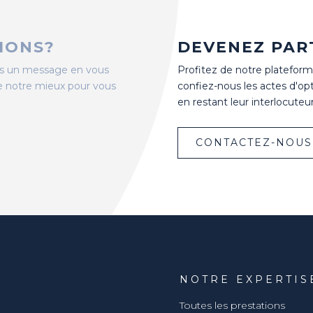
IONS?
DEVENEZ PAR
us un message en vous
Profitez de notre plateform
de notre mieux pour vous
confiez-nous les actes d'op
en restant leur interlocuteur 
CONTACTEZ-NOUS
U
NOTRE EXPERTIS
Toutes les prestations