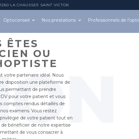
 41260 LA CHAUSSEE SAINT VICTOR
Optoconseil
Nos prestations
Professionnels
de l’opt
 ÊTES
CIEN OU
HOPTISTE
t votre partenaire idéal. Nous
re disposition une plateforme de
ous permettant de prendre
DV pour votre patient et vous
s comptes rendus détaillés de
 nos examens. Vous restez
 privilégié de votre patient tout en
 de bénéficier de notre expertise
rmettant de vous consacrer à