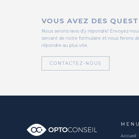
VOUS AVEZ DES QUEST
Nous serons ravis d'y répondre! Envoyez-no
servant de notre formulaire et nous ferons 
répondre au plus vite.
CONTACTEZ-NOUS
MEN
Accueil