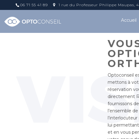
06 71 55 41 89
1 rue du Professeur Philippe Maupas,
Accueil
VOUS
OPTI
ORT
Optoconseil es
mettons à vot
réservation v
directement R
fournissons de
l’ensemble de
l’interlocuteur
lui permettant
et en vous pe